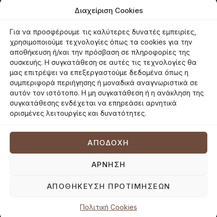
Φωτογραφίες / Βίντεο
Ομάδα
Διαχείριση Cookies
Καταστατικό
Για να προσφέρουμε τις καλύτερες δυνατές εμπειρίες,
Ταυτότητα
χρησιμοποιούμε τεχνολογίες όπως τα cookies για την
αποθήκευση ή/και την πρόσβαση σε πληροφορίες της
Φιλοσοφία
συσκευής. Η συγκατάθεση σε αυτές τις τεχνολογίες θα
Εθελοντές
μας επιτρέψει να επεξεργαστούμε δεδομένα όπως η
συμπεριφορά περιήγησης ή μοναδικά αναγνωριστικά σε
αυτόν τον ιστότοπο. Η μη συγκατάθεση ή η ανάκληση της
συγκατάθεσης ενδέχεται να επηρεάσει αρνητικά
© 2026 panoreon.gr | Πανεπιστήμιο Των Ορέων |
Proudly powered by
ορισμένες λειτουργίες και δυνατότητες.
Netmechanics
Όροι Χρήσης
Πολιτική Απορρήτου
Πολιτική Cookies
ΑΠΟΔΟΧΉ
ΆΡΝΗΣΗ
ΑΠΟΘΉΚΕΥΣΗ ΠΡΟΤΙΜΉΣΕΩΝ
Πολιτική Cookies