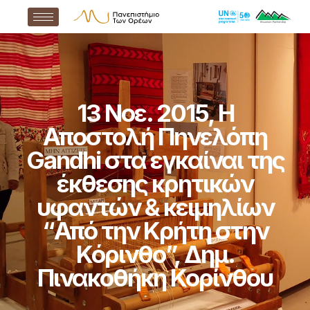
13 Νοε. 2015, Η
Αποστολή Πηνελόπη
Gandhi στα εγκαίναι της
έκθεσης κρητικών
υφαντών & κειμηλίων
“Από την Κρήτη στην
Κόρινθο”, Δημ.
Πινακοθήκη Κορίνθου