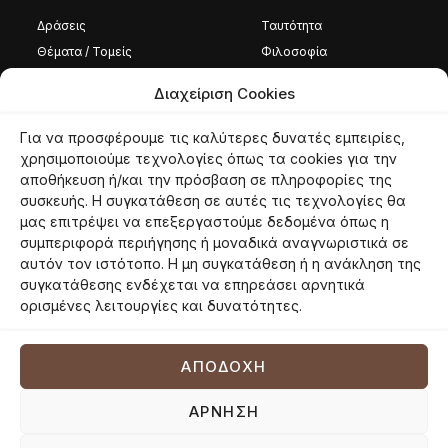
Δράσεις
Ταυτότητα
Θέματα / Τομείς
Φιλοσοφία
Φωτογραφίες / Βίντεο
Ομάδα
Διαχείριση Cookies
Καταστατικό
Για να προσφέρουμε τις καλύτερες δυνατές εμπειρίες,
Ταυτότητα
χρησιμοποιούμε τεχνολογίες όπως τα cookies για την
αποθήκευση ή/και την πρόσβαση σε πληροφορίες της
Φιλοσοφία
συσκευής. Η συγκατάθεση σε αυτές τις τεχνολογίες θα
Εθελοντές
μας επιτρέψει να επεξεργαστούμε δεδομένα όπως η
συμπεριφορά περιήγησης ή μοναδικά αναγνωριστικά σε
αυτόν τον ιστότοπο. Η μη συγκατάθεση ή η ανάκληση της
συγκατάθεσης ενδέχεται να επηρεάσει αρνητικά
© 2026 panoreon.gr | Πανεπιστήμιο Των Ορέων |
Proudly powered by
ορισμένες λειτουργίες και δυνατότητες.
Netmechanics
Όροι Χρήσης
Πολιτική Απορρήτου
Πολιτική Cookies
ΑΠΟΔΟΧΉ
ΆΡΝΗΣΗ