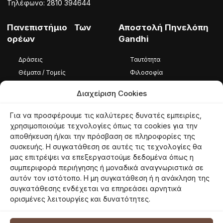
Τηλέφωνο: 2810 394644
Πανεπιστήμιο Των
Αποστολή Πηνελόπη
ορέων
Gandhi
Δράσεις
Ταυτότητα
Θέματα / Τομείς
Φιλοσοφία
Φωτογραφίες / Βίντεο
Ομάδα
Διαχείριση Cookies
Καταστατικό
Για να προσφέρουμε τις καλύτερες δυνατές εμπειρίες,
Ταυτότητα
χρησιμοποιούμε τεχνολογίες όπως τα cookies για την
αποθήκευση ή/και την πρόσβαση σε πληροφορίες της
Φιλοσοφία
συσκευής. Η συγκατάθεση σε αυτές τις τεχνολογίες θα
Εθελοντές
μας επιτρέψει να επεξεργαστούμε δεδομένα όπως η
συμπεριφορά περιήγησης ή μοναδικά αναγνωριστικά σε
αυτόν τον ιστότοπο. Η μη συγκατάθεση ή η ανάκληση της
συγκατάθεσης ενδέχεται να επηρεάσει αρνητικά
© 2026 panoreon.gr | Πανεπιστήμιο Των Ορέων |
Proudly powered by
ορισμένες λειτουργίες και δυνατότητες.
Netmechanics
Όροι Χρήσης
Πολιτική Απορρήτου
Πολιτική Cookies