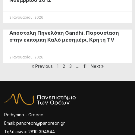
Νοεμβρίου 2012
2 Ιανουαρίου, 2026
Αποστολή Πηνελόπη Gandhi. Παρουσίαση
στην εκπομπή Καλό μεσημέρι, Κρήτη TV
2 Ιανουαρίου, 2026
« Previous
1
2
3
…
11
Next »
Rethymno - Greece
Email: panoreon@panoreon.gr
Τηλέφωνο: 2810 394644