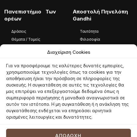
Πανεπιστήμιο Των
Αποστολή Πηνελόπη
ορέων
Gandhi
Δράσεις
Ταυτότητα
Θέματα / Τομείς
Φιλοσοφία
Φωτογραφίες / Βίντεο
Ομάδα
Διαχείριση Cookies
Καταστατικό
Για να προσφέρουμε τις καλύτερες δυνατές εμπειρίες,
Ταυτότητα
χρησιμοποιούμε τεχνολογίες όπως τα cookies για την
αποθήκευση ή/και την πρόσβαση σε πληροφορίες της
Φιλοσοφία
συσκευής. Η συγκατάθεση σε αυτές τις τεχνολογίες θα
Εθελοντές
μας επιτρέψει να επεξεργαστούμε δεδομένα όπως η
συμπεριφορά περιήγησης ή μοναδικά αναγνωριστικά σε
αυτόν τον ιστότοπο. Η μη συγκατάθεση ή η ανάκληση της
συγκατάθεσης ενδέχεται να επηρεάσει αρνητικά
© 2026 panoreon.gr | Πανεπιστήμιο Των Ορέων |
Proudly powered by
ορισμένες λειτουργίες και δυνατότητες.
Netmechanics
Όροι Χρήσης
Πολιτική Απορρήτου
Πολιτική Cookies
ΑΠΟΔΟΧΉ