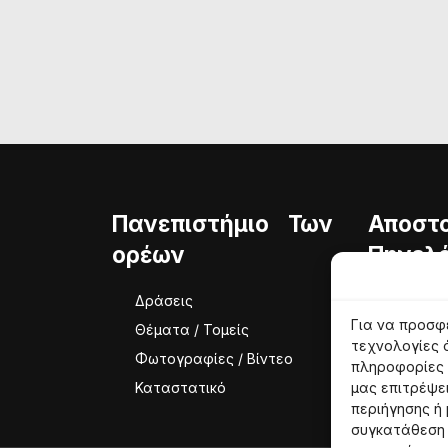
Πανεπιστήμιο Των
Αποστ
ορέων
Πηνελό
Δράσεις
Ταυτότ
Για να προσφ
Θέματα / Τομείς
Φιλοσο
τεχνολογίες 
Φωτογραφίες / Βίντεο
Ομάδα
πληροφορίες 
Καταστατικό
μας επιτρέψε
περιήγησης ή
συγκατάθεση 