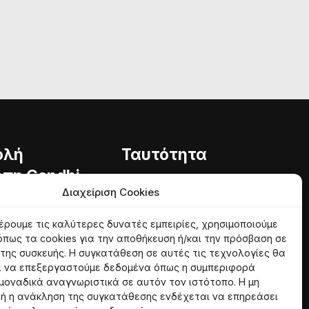
ολή
Ταυτότητα
πη Gandhi
Φιλοσοφία
Διαχείριση Cookies
Εθελοντές
ητα
έρουμε τις καλύτερες δυνατές εμπειρίες, χρησιμοποιούμε
φία
όπως τα cookies για την αποθήκευση ή/και την πρόσβαση σε
της συσκευής. Η συγκατάθεση σε αυτές τις τεχνολογίες θα
ι να επεξεργαστούμε δεδομένα όπως η συμπεριφορά
 μοναδικά αναγνωριστικά σε αυτόν τον ιστότοπο. Η μη
ή η ανάκληση της συγκατάθεσης ενδέχεται να επηρεάσει