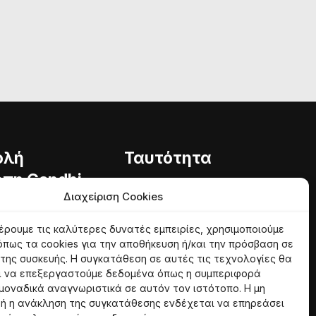
ολή
Ταυτότητα
πη Gandhi
Φιλοσοφία
Διαχείριση Cookies
Εθελοντές
ητα
έρουμε τις καλύτερες δυνατές εμπειρίες, χρησιμοποιούμε
φία
όπως τα cookies για την αποθήκευση ή/και την πρόσβαση σε
της συσκευής. Η συγκατάθεση σε αυτές τις τεχνολογίες θα
ι να επεξεργαστούμε δεδομένα όπως η συμπεριφορά
 μοναδικά αναγνωριστικά σε αυτόν τον ιστότοπο. Η μη
ή η ανάκληση της συγκατάθεσης ενδέχεται να επηρεάσει