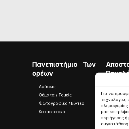
Πανεπιστήμιο Των
Αποστ
ορέων
Πηνελό
Δράσεις
Ταυτότ
Για να προσφ
Θέματα / Τομείς
Φιλοσο
τεχνολογίες 
Φωτογραφίες / Βίντεο
Ομάδα
πληροφορίες 
Καταστατικό
μας επιτρέψε
περιήγησης ή
συγκατάθεση 