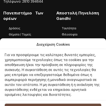
Τηλέφωνο: 2810 394644
Πανεπιστήμιο Των
Αποστολή Πηνελόπη
ορέων
Gandhi
Δράσεις
Ταυτότητα
Θέματα / Τομείς
Φιλοσοφία
Φωτογραφίες / Βίντεο
Ομάδα
Διαχείριση Cookies
Καταστατικό
Για να προσφέρουμε τις καλύτερες δυνατές εμπειρίες,
Ταυτότητα
χρησιμοποιούμε τεχνολογίες όπως τα cookies για την
αποθήκευση ή/και την πρόσβαση σε πληροφορίες της
Φιλοσοφία
συσκευής. Η συγκατάθεση σε αυτές τις τεχνολογίες θα
Εθελοντές
μας επιτρέψει να επεξεργαστούμε δεδομένα όπως η
συμπεριφορά περιήγησης ή μοναδικά αναγνωριστικά σε
αυτόν τον ιστότοπο. Η μη συγκατάθεση ή η ανάκληση της
συγκατάθεσης ενδέχεται να επηρεάσει αρνητικά
© 2026 panoreon.gr | Πανεπιστήμιο Των Ορέων |
Proudly powered by
ορισμένες λειτουργίες και δυνατότητες.
Netmechanics
Όροι Χρήσης
Πολιτική Απορρήτου
Πολιτική Cookies