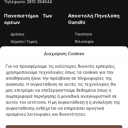
Τηλέφωνο: 2810 394644
Πανεπιστήμιο Των
Αποστολή Πηνελόπη
ορέων
Gandhi
Δράσεις
Ταυτότητα
Θέματα / Τομείς
Φιλοσοφία
Φωτογραφίες / Βίντεο
Ομάδα
Διαχείριση Cookies
Καταστατικό
Για να προσφέρουμε τις καλύτερες δυνατές εμπειρίες,
Ταυτότητα
χρησιμοποιούμε τεχνολογίες όπως τα cookies για την
αποθήκευση ή/και την πρόσβαση σε πληροφορίες της
Φιλοσοφία
συσκευής. Η συγκατάθεση σε αυτές τις τεχνολογίες θα
Εθελοντές
μας επιτρέψει να επεξεργαστούμε δεδομένα όπως η
συμπεριφορά περιήγησης ή μοναδικά αναγνωριστικά σε
αυτόν τον ιστότοπο. Η μη συγκατάθεση ή η ανάκληση της
συγκατάθεσης ενδέχεται να επηρεάσει αρνητικά
© 2026 panoreon.gr | Πανεπιστήμιο Των Ορέων |
Proudly powered by
ορισμένες λειτουργίες και δυνατότητες.
Netmechanics
Όροι Χρήσης
Πολιτική Απορρήτου
Πολιτική Cookies