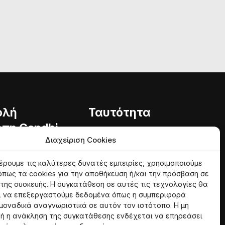
ολή
Ταυτότητα
πη Gandhi
Φιλοσοφία
Διαχείριση Cookies
Εθελοντές
ητα
έρουμε τις καλύτερες δυνατές εμπειρίες, χρησιμοποιούμε
φία
όπως τα cookies για την αποθήκευση ή/και την πρόσβαση σε
της συσκευής. Η συγκατάθεση σε αυτές τις τεχνολογίες θα
ι να επεξεργαστούμε δεδομένα όπως η συμπεριφορά
 μοναδικά αναγνωριστικά σε αυτόν τον ιστότοπο. Η μη
ή η ανάκληση της συγκατάθεσης ενδέχεται να επηρεάσει