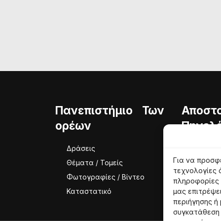
Πανεπιστήμιο Των
Αποστ
ορέων
Πηνελό
Δράσεις
Ταυτότ
Για να προσφ
Θέματα / Τομείς
Φιλοσο
τεχνολογίες 
Φωτογραφίες / Βίντεο
Ομάδα
πληροφορίες 
Καταστατικό
μας επιτρέψε
περιήγησης ή
συγκατάθεση 