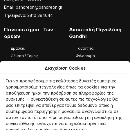
Email: panoreon@panoreon.gr
Τηλέφωνο: 2810 394644
Πανεπιστήμιο Των
Αποστολή Πηνελόπη
ορέων
Gandhi
Δράσεις
Ταυτότητα
Θέματα / Τομείς
Φιλοσοφία
Φωτογραφίες / Βίντεο
Ομάδα
Διαχείριση Cookies
Καταστατικό
Για να προσφέρουμε τις καλύτερες δυνατές εμπειρίες,
Ταυτότητα
χρησιμοποιούμε τεχνολογίες όπως τα cookies για την
αποθήκευση ή/και την πρόσβαση σε πληροφορίες της
Φιλοσοφία
συσκευής. Η συγκατάθεση σε αυτές τις τεχνολογίες θα
Εθελοντές
μας επιτρέψει να επεξεργαστούμε δεδομένα όπως η
συμπεριφορά περιήγησης ή μοναδικά αναγνωριστικά σε
αυτόν τον ιστότοπο. Η μη συγκατάθεση ή η ανάκληση της
συγκατάθεσης ενδέχεται να επηρεάσει αρνητικά
© 2026 panoreon.gr | Πανεπιστήμιο Των Ορέων |
Proudly powered by
ορισμένες λειτουργίες και δυνατότητες.