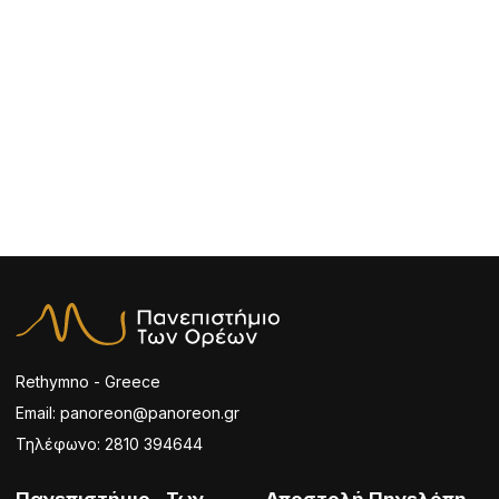
Rethymno - Greece
Email: panoreon@panoreon.gr
Τηλέφωνο: 2810 394644