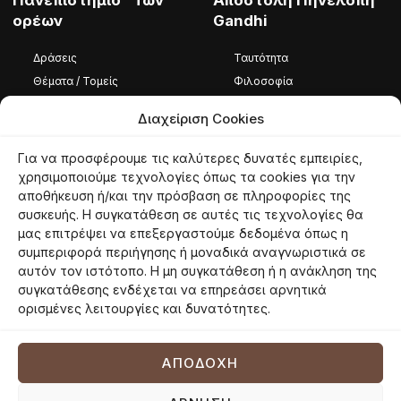
Πανεπιστήμιο Των
Αποστολή Πηνελόπη
ορέων
Gandhi
Δράσεις
Ταυτότητα
Θέματα / Τομείς
Φιλοσοφία
Φωτογραφίες / Βίντεο
Ομάδα
Διαχείριση Cookies
Καταστατικό
Για να προσφέρουμε τις καλύτερες δυνατές εμπειρίες,
Ταυτότητα
χρησιμοποιούμε τεχνολογίες όπως τα cookies για την
αποθήκευση ή/και την πρόσβαση σε πληροφορίες της
Φιλοσοφία
συσκευής. Η συγκατάθεση σε αυτές τις τεχνολογίες θα
Εθελοντές
μας επιτρέψει να επεξεργαστούμε δεδομένα όπως η
συμπεριφορά περιήγησης ή μοναδικά αναγνωριστικά σε
αυτόν τον ιστότοπο. Η μη συγκατάθεση ή η ανάκληση της
συγκατάθεσης ενδέχεται να επηρεάσει αρνητικά
© 2026 panoreon.gr | Πανεπιστήμιο Των Ορέων |
Proudly powered by
ορισμένες λειτουργίες και δυνατότητες.
Netmechanics
Όροι Χρήσης
Πολιτική Απορρήτου
Πολιτική Cookies
ΑΠΟΔΟΧΉ