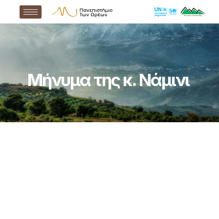
Μήνυμα της κ. Νάμινι