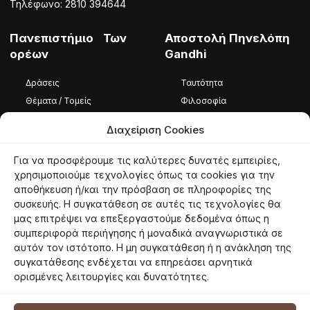
Τηλέφωνο: 2810 394644
Πανεπιστήμιο Των
Αποστολή Πηνελόπη
ορέων
Gandhi
Δράσεις
Ταυτότητα
Θέματα / Τομείς
Φιλοσοφία
Φωτογραφίες / Βίντεο
Ομάδα
Διαχείριση Cookies
Καταστατικό
Για να προσφέρουμε τις καλύτερες δυνατές εμπειρίες,
Ταυτότητα
χρησιμοποιούμε τεχνολογίες όπως τα cookies για την
αποθήκευση ή/και την πρόσβαση σε πληροφορίες της
Φιλοσοφία
συσκευής. Η συγκατάθεση σε αυτές τις τεχνολογίες θα
Εθελοντές
μας επιτρέψει να επεξεργαστούμε δεδομένα όπως η
συμπεριφορά περιήγησης ή μοναδικά αναγνωριστικά σε
αυτόν τον ιστότοπο. Η μη συγκατάθεση ή η ανάκληση της
συγκατάθεσης ενδέχεται να επηρεάσει αρνητικά
© 2026 panoreon.gr | Πανεπιστήμιο Των Ορέων |
Proudly powered by
ορισμένες λειτουργίες και δυνατότητες.
Netmechanics
Όροι Χρήσης
Πολιτική Απορρήτου
Πολιτική Cookies