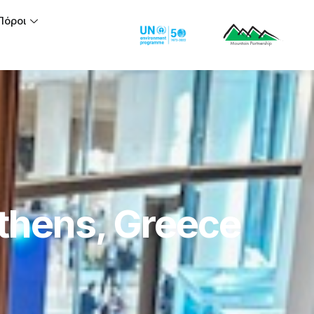
Πόροι
thens, Greece