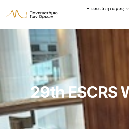
Η ταυτότητα μας
29th ESCRS W