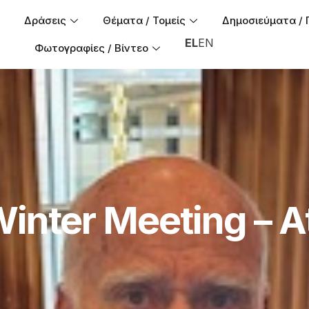
Δράσεις
Θέματα / Τομείς
Δημοσιεύματα / 
EL
EN
Φωτογραφίες / Βίντεο
inter Meeting – A