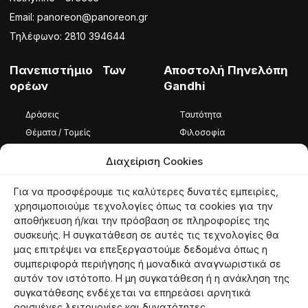
Email: panoreon@panoreon.gr
Τηλέφωνο: 2810 394644
Πανεπιστήμιο Των
Αποστολή Πηνελόπη
ορέων
Gandhi
Δράσεις
Ταυτότητα
Θέματα / Τομείς
Φιλοσοφία
Φωτογραφίες / Βίντεο
Ομάδα
Διαχείριση Cookies
Καταστατικό
Για να προσφέρουμε τις καλύτερες δυνατές εμπειρίες,
Ταυτότητα
χρησιμοποιούμε τεχνολογίες όπως τα cookies για την
αποθήκευση ή/και την πρόσβαση σε πληροφορίες της
Φιλοσοφία
συσκευής. Η συγκατάθεση σε αυτές τις τεχνολογίες θα
Εθελοντές
μας επιτρέψει να επεξεργαστούμε δεδομένα όπως η
συμπεριφορά περιήγησης ή μοναδικά αναγνωριστικά σε
αυτόν τον ιστότοπο. Η μη συγκατάθεση ή η ανάκληση της
συγκατάθεσης ενδέχεται να επηρεάσει αρνητικά
© 2026 panoreon.gr | Πανεπιστήμιο Των Ορέων |
Proudly powered by
ορισμένες λειτουργίες και δυνατότητες.