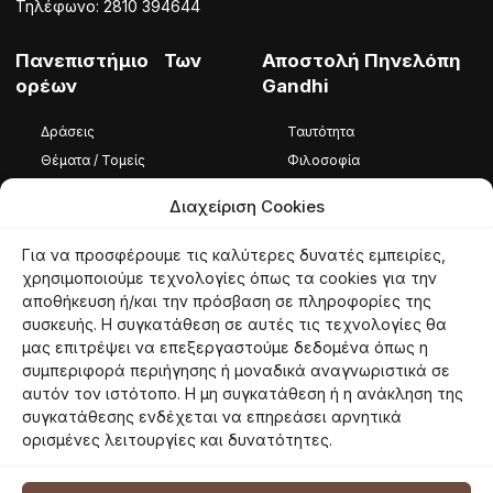
Τηλέφωνο: 2810 394644
Πανεπιστήμιο Των
Αποστολή Πηνελόπη
ορέων
Gandhi
Δράσεις
Ταυτότητα
Θέματα / Τομείς
Φιλοσοφία
Φωτογραφίες / Βίντεο
Ομάδα
Διαχείριση Cookies
Καταστατικό
Για να προσφέρουμε τις καλύτερες δυνατές εμπειρίες,
Ταυτότητα
χρησιμοποιούμε τεχνολογίες όπως τα cookies για την
αποθήκευση ή/και την πρόσβαση σε πληροφορίες της
Φιλοσοφία
συσκευής. Η συγκατάθεση σε αυτές τις τεχνολογίες θα
Εθελοντές
μας επιτρέψει να επεξεργαστούμε δεδομένα όπως η
συμπεριφορά περιήγησης ή μοναδικά αναγνωριστικά σε
αυτόν τον ιστότοπο. Η μη συγκατάθεση ή η ανάκληση της
συγκατάθεσης ενδέχεται να επηρεάσει αρνητικά
© 2026 panoreon.gr | Πανεπιστήμιο Των Ορέων |
Proudly powered by
ορισμένες λειτουργίες και δυνατότητες.
Netmechanics
Όροι Χρήσης
Πολιτική Απορρήτου
Πολιτική Cookies