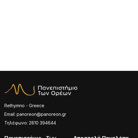
Rethymno - Greece
Email: panoreon@panoreon.gr
Τηλέφωνο: 2810 394644