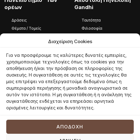
Πανεπιστήμιο Των
Αποστολή Πηνελόπη
ορέων
Gandhi
Δράσεις
Ταυτότητα
Θέματα / Τομείς
Φιλοσοφία
Φωτογραφίες / Βίντεο
Ομάδα
Διαχείριση Cookies
Καταστατικό
Για να προσφέρουμε τις καλύτερες δυνατές εμπειρίες,
Ταυτότητα
χρησιμοποιούμε τεχνολογίες όπως τα cookies για την
αποθήκευση ή/και την πρόσβαση σε πληροφορίες της
Φιλοσοφία
συσκευής. Η συγκατάθεση σε αυτές τις τεχνολογίες θα
Εθελοντές
μας επιτρέψει να επεξεργαστούμε δεδομένα όπως η
συμπεριφορά περιήγησης ή μοναδικά αναγνωριστικά σε
αυτόν τον ιστότοπο. Η μη συγκατάθεση ή η ανάκληση της
συγκατάθεσης ενδέχεται να επηρεάσει αρνητικά
© 2026 panoreon.gr | Πανεπιστήμιο Των Ορέων |
Proudly powered by
ορισμένες λειτουργίες και δυνατότητες.
Netmechanics
Όροι Χρήσης
Πολιτική Απορρήτου
Πολιτική Cookies
ΑΠΟΔΟΧΉ